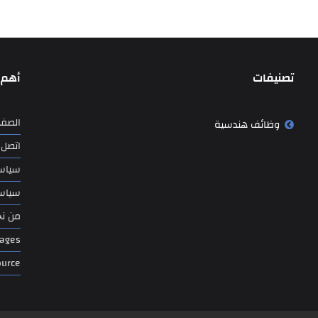
تصنيفات
أهم 
الصفح
وظائف هندسية
اتصل ب
سياس
سياسة
من نح
Pages
ource