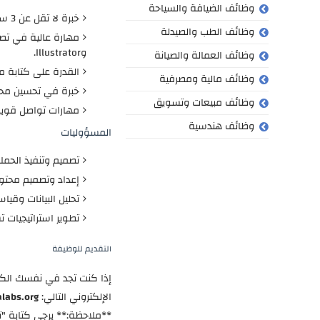
وظائف الضيافة والسياحة
خبرة لا تقل عن 3 سنوات في مجال التسويق الإلكتروني.
وظائف الطب والصيدلة
وIllustrator.
وظائف العمالة والصيانة
القدرة على كتابة 
وظائف مالية ومصرفية
خبرة في تحسين محركات البحث (SEO) و
وظائف مبيعات وتسويق
مهارات تواصل قوية
وظائف هندسية
المسؤوليات
تصميم وتنفيذ الحملا
إعداد وتصميم محتوى
تحليل البيانات وقياس
تطوير استراتيجيات 
التقديم للوظيفة
إذا كنت تجد في نفسك الكفا
الإلكتروني التالي:
labs.org
**ملاحظة:** يرجى كتابة "تس