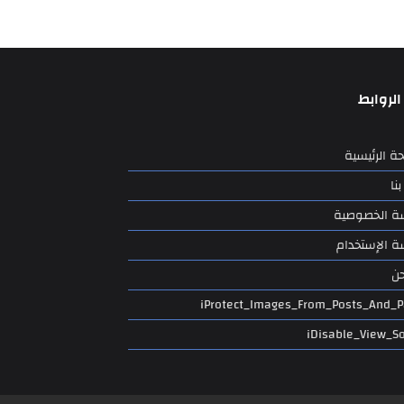
الروابط
ة الرئيسية
نا
ة الخصوصية
 الإستخدام
ن
iProtect_Images_From_Posts_And_
iDisable_View_S