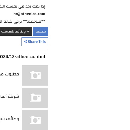
إذا كنت تجد في نفسك الكفاء
hr@atheelco.com
**ملاحظة:** يرجى كتابة ال
تصنيف
# وظائف هندسية
Share This
مطلوب مسؤول عقود (
شركة أساس ل
وظائف شركة ها