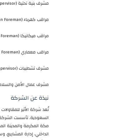
مشرف بنية تحتية (Infrastructure Supervisor)
مراقب كهرباء (Electrician Foreman)
مراقب ميكانيكا (Mechanical Foreman)
مراقب معماري (Architectural Foreman)
مشرف تشطيبات (Finishing Supervisor)
مشرف عمال الأمن والسلامة ( and Security Workers Supervisor
نبذة عن الشركة
تُعد شركة الأثير للمقاولات
السعودية. تأسست الشركة 
مكة المكرمة والمدينة المن
الداخلي، إدارة المشاريع، و