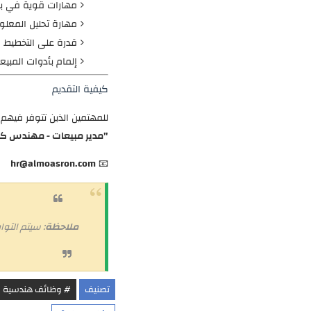
مهارات قوية في بناء
مهارة تحليل المعلو
قدرة على التخطيط الا
إلمام بأدوات المبيعا
كيفية التقديم
للمهتمين الذين تتوفر فيهم
"مدير مبيعات - مهندس كي
hr@almoasron.com
📧
ملاحظة
: سيتم التو
تصنيف
# وظائف هندسية